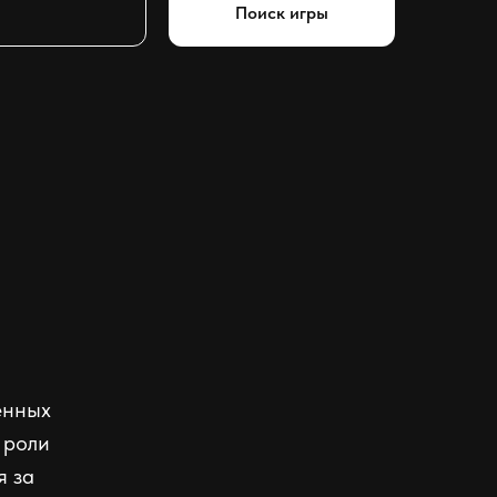
Поиск игры
енных
 роли
я за