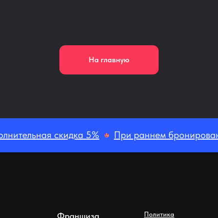
На главную
олнительная скидка 5%
При раннем бронирован
Политика
Франшиза