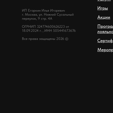
Игры
ИП Егоркин Илья Игоревич
г. Москва, ул. Нижний Сусальный
Акции
переулок, 9 стр. 4А
Програ
ОГРНИП 324774600626223 от
18.09.2024 г. , ИНН 505441673676
лояльн
Все права защищены 2026 ©
Сертиф
Меропр