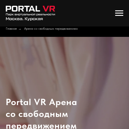
Главная
→
Арена со свободным передвижением
Portal VR Арена
со свободным
передвижением