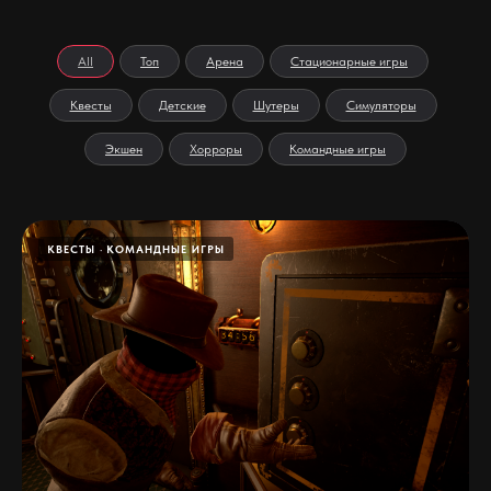
All
Топ
Арена
Стационарные игры
Квесты
Детские
Шутеры
Симуляторы
Экшен
Хорроры
Командные игры
КВЕСТЫ
КОМАНДНЫЕ ИГРЫ