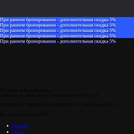
При раннем бронировании - дополнительная скидка 5%
При раннем бронировании - дополнительная скидка 5%
При раннем бронировании - дополнительная скидка 5%
При раннем бронировании - дополнительная скидка 5%
При раннем бронировании - дополнительная скидка 5%
ИП Егоркин Илья Игоревич
г. Москва, ул. Нижний Сусальный переулок, 9 стр. 4А
ОГРНИП 324774600626223 от 18.09.2024 г. , ИНН 505441673676
Все права защищены 2026 ©
Услуги
Игры