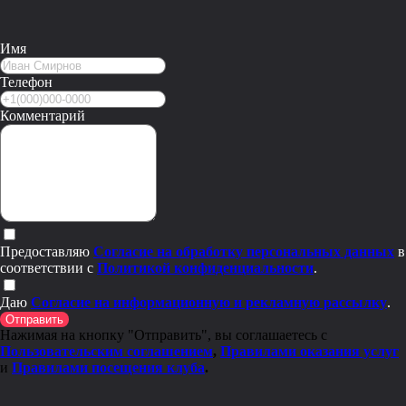
Имя
Телефон
Комментарий
Предоставляю
Согласие на обработку персональных данных
в
соответствии с
Политикой конфиденциальности
.
Даю
Согласие на информационную и рекламную рассылку
.
Отправить
Нажимая на кнопку "Отправить", вы соглашаетесь с
Пользовательским соглашением
,
Правилами оказания услуг
и
Правилами посещения клуба
.