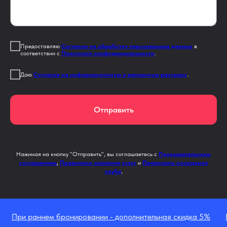
Предоставляю
Согласие на обработку персональных данных
в
соответствии с
Политикой конфиденциальности
.
Даю
Согласие на информационную и рекламную рассылку
.
Отправить
Нажимая на кнопку "Отправить", вы соглашаетесь с
Пользовательским
соглашением
,
Правилами оказания услуг
и
Правилами посещения
клуба
.
При раннем бронировании - дополнительная скидка 5%