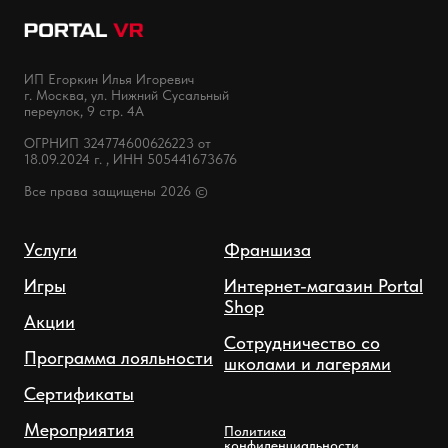
ИП Егоркин Илья Игоревич
г. Москва, ул. Нижний Сусальный
переулок, 9 стр. 4А
ОГРНИП 324774600626223 от
18.09.2024 г. , ИНН 505441673676
Все права защищены 2026 ©
Услуги
Франшиза
Игры
Интернет-магазин Portal
Shop
Акции
Сотрудничество со
Программа лояльности
школами и лагерями
Сертификаты
Мероприятия
Политика
конфиденциальности