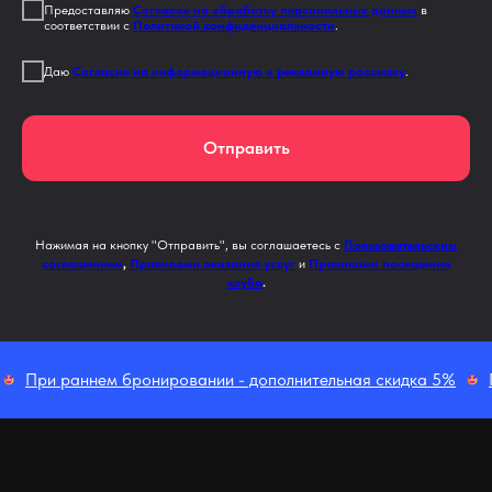
Предоставляю
Согласие на обработку персональных данных
в
соответствии с
Политикой конфиденциальности
.
Даю
Согласие на информационную и рекламную рассылку
.
Отправить
Нажимая на кнопку "Отправить", вы соглашаетесь с
Пользовательским
соглашением
,
Правилами оказания услуг
и
Правилами посещения
клуба
.
При раннем бронировании - дополнительная скидка 5%