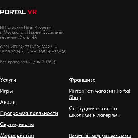
ИП Егоркин Илья Игоревич
г. Москва, ул. Нижний Сусальный
переулок, 9 стр. 4А
ОГРНИП 324774600626223 от
18.09.2024 г. , ИНН 505441673676
Все права защищены 2026 ©
Услуги
Франшиза
Игры
Интернет-магазин Portal
Shop
Акции
Сотрудничество со
Программа лояльности
школами и лагерями
Сертификаты
Мероприятия
Политика конфиденциальности