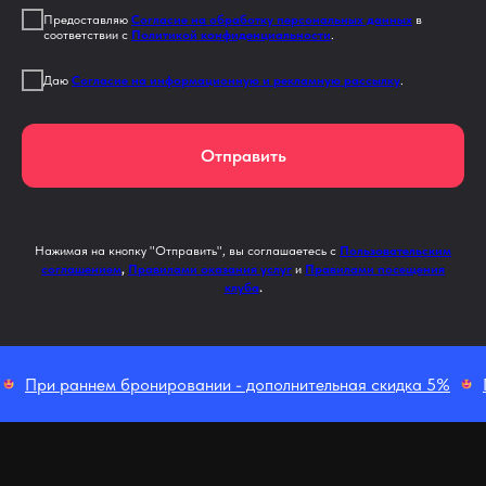
Предоставляю
Согласие на обработку персональных данных
в
соответствии с
Политикой конфиденциальности
.
Даю
Согласие на информационную и рекламную рассылку
.
Отправить
Нажимая на кнопку "Отправить", вы соглашаетесь с
Пользовательским
соглашением
,
Правилами оказания услуг
и
Правилами посещения
клуба
.
При раннем бронировании - дополнительная скидка 5%