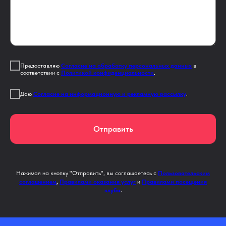
Предоставляю
Согласие на обработку персональных данных
в
соответствии с
Политикой конфиденциальности
.
Даю
Согласие на информационную и рекламную рассылку
.
Отправить
Нажимая на кнопку "Отправить", вы соглашаетесь с
Пользовательским
соглашением
,
Правилами оказания услуг
и
Правилами посещения
клуба
.