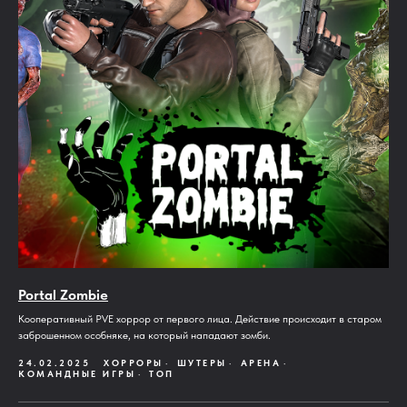
Portal Zombie
Кооперативный PVE хоррор от первого лица. Действие происходит в старом
заброшенном особняке, на который нападают зомби.
24.02.2025
ХОРРОРЫ
ШУТЕРЫ
АРЕНА
КОМАНДНЫЕ ИГРЫ
ТОП