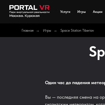
Услуги
Игры
Акции
Главная
Игры
Space Station Tiberiav
→
→
Sp
Один час до падения метео
Вы — последняя смена на орб
гигантским метеоритом, кот