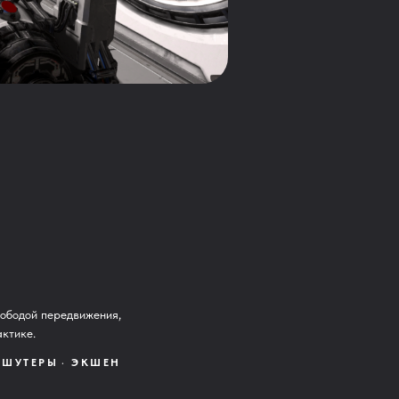
вободой передвижения,
ктике.
ШУТЕРЫ
ЭКШЕН