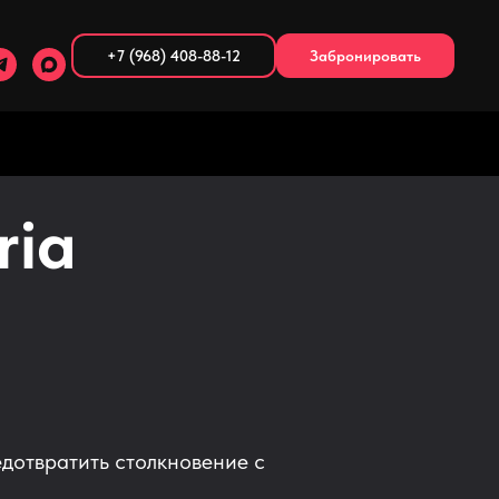
+7 (968) 408-88-12
Забронировать
ria
едотвратить столкновение с