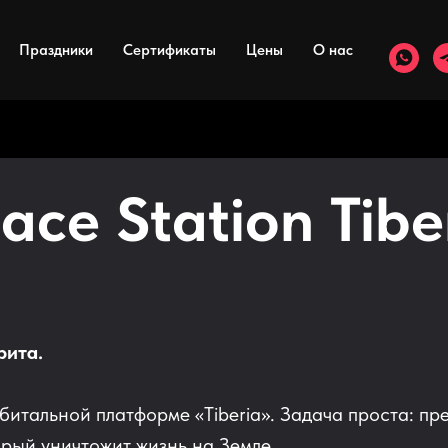
Праздники
Сертификаты
Цены
О нас
ace Station Tibe
рита.
итальной платформе «Tiberia». Задача проста: пр
орый уничтожит жизнь на Земле.